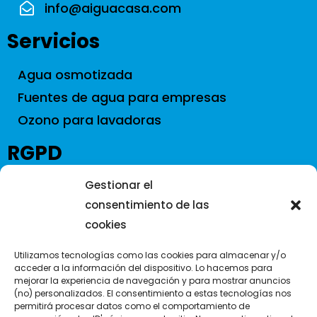
info@aiguacasa.com
Servicios
Agua osmotizada
Fuentes de agua para empresas
Ozono para lavadoras
RGPD
Aviso Legal
Gestionar el
consentimiento de las
Política de Cookies
cookies
Política de Privacidad
Política de Privacidad en RRSS
Utilizamos tecnologías como las cookies para almacenar y/o
acceder a la información del dispositivo. Lo hacemos para
CIUDADES
mejorar la experiencia de navegación y para mostrar anuncios
(no) personalizados. El consentimiento a estas tecnologías nos
permitirá procesar datos como el comportamiento de