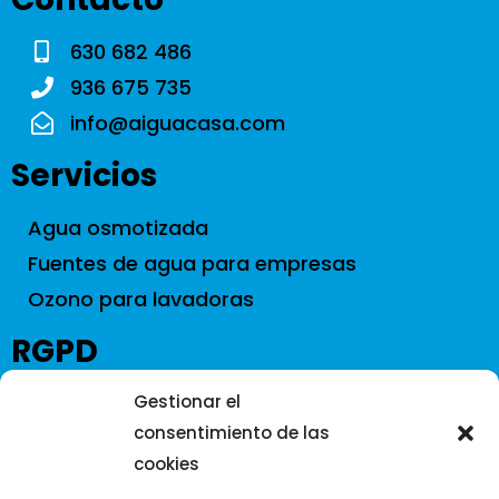
630 682 486
936 675 735
info@aiguacasa.com
Servicios
Agua osmotizada
Fuentes de agua para empresas
Ozono para lavadoras
RGPD
Aviso Legal
Gestionar el
consentimiento de las
Política de Cookies
cookies
Política de Privacidad