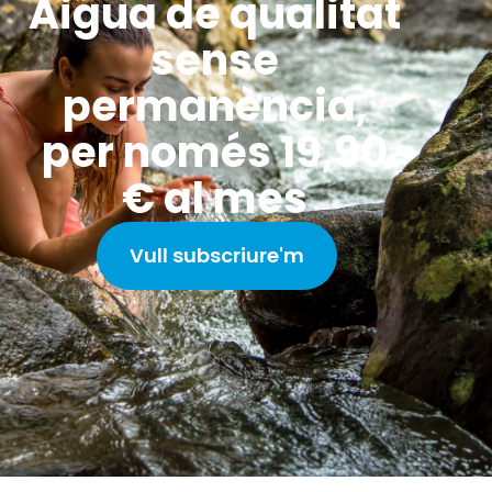
Aigua de qualitat
sense
permanència,
per només 19,90
€ al mes
Vull subscriure'm