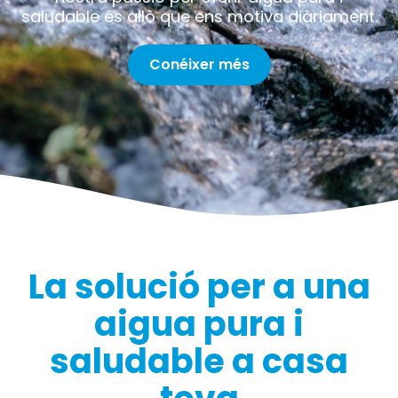
saludable és allò que ens motiva diàriament.
Conéixer més
La solució per a una
aigua pura i
saludable a casa