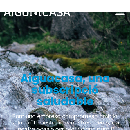
Aiguacasa, una
subscripció
saludable
Som una empresa compromesa amb la
salut i el benestar dels nostres clients, i la
nostra passió per oferir aigua pura i