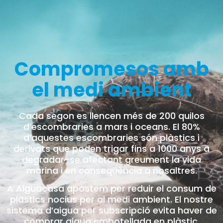
Compromesos amb
el medi ambient
Cada segon es llencen més de 200 quilos
d’escombraries a mars i oceans. El 80%
d’aquestes escombraries són plàstics i
derivats que poden trigar fins a 1000 anys a
degradar-se afectant greument la vida
marina i en conseqüència a nosaltres.
A Aiguacasa apostem per reduir el consum de
plàstics nocius per al medi ambient. El nostre
sistema d’aigua per subscripció evita haver de
comprar aigua embotellada en plàstic.